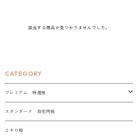
該当する商品が見つかりませんでした。
CATEGORY
プレミアム 特選桃
早生桃【6月末～7月中旬】
スタンダード 自宅用桃
中生桃【7月中旬～8月上旬】
２キロ箱