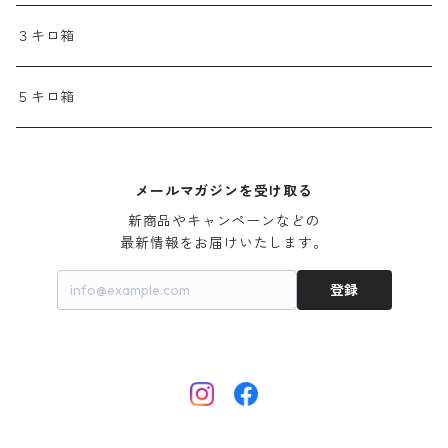
晩生桃【7月下旬～8月中頃】
３キロ箱
黄桃【8月中旬頃】
５キロ箱
メールマガジンを受け取る
新商品やキャンペーンなどの

最新情報をお届けいたします。
登録